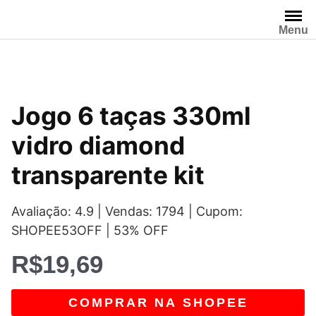
Pular
para
Menu
o
conteúdo
Jogo 6 taças 330ml
vidro diamond
transparente kit
Avaliação: 4.9 | Vendas: 1794 | Cupom:
SHOPEE53OFF | 53% OFF
R$
19,69
COMPRAR NA SHOPEE