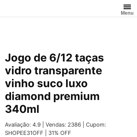
Pular
para
Menu
o
conteúdo
Jogo de 6/12 taças
vidro transparente
vinho suco luxo
diamond premium
340ml
Avaliação: 4.9 | Vendas: 2386 | Cupom:
SHOPEE31OFF | 31% OFF