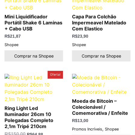
Mini Liquidificador
Capa Para Colchão
Portátil Shake 6 Laminas
Impermeavel Matelado
+ Cabo USB
Com Elastico
R$
21,87
R$
23,90
Shopee
Shopee
Comprar na Shopee
Comprar na Shopee
O
O
Oferta!
preço
preço
original
atual
era:
é:
R$150,00.
R$64,88.
Moeda de Bitcoin –
Colecionável /
Ring Light Led
Comemorativa / Enfeite
Iluminador 26cm 10
Polegadas Completo
R$
13,00
2,1m Tripé 210cm
,
Promos Incríveis
Shopee
R$
150,00
R$
64,88