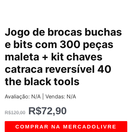
O
O
Jogo de brocas buchas
preço
preço
e bits com 300 peças
original
atual
maleta + kit chaves
era:
é:
catraca reversível 40
R$120,00.
R$72,90.
the black tools
Avaliação: N/A | Vendas: N/A
R$
72,90
R$
120,00
COMPRAR NA MERCADOLIVRE