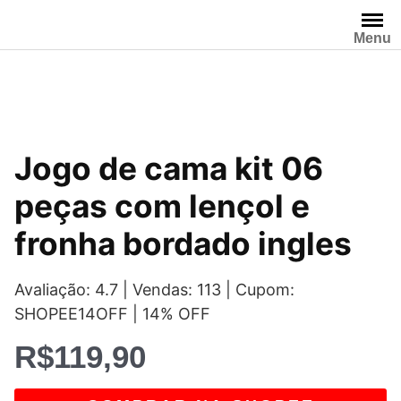
Pular
para
Menu
o
conteúdo
Jogo de cama kit 06
peças com lençol e
fronha bordado ingles
Avaliação: 4.7 | Vendas: 113 | Cupom:
SHOPEE14OFF | 14% OFF
R$
119,90