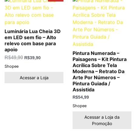
preço
preço
original
atual
era:
é:
R$49,90.
R$39,90.
Luminária Lua Cheia 3D
em LED sem fio – Alto
relevo com base para
apoio
Pintura Numerada –
R$
49,90
R$
39,90
Paisagens – Kit Pintura
Acrílica Sobre Tela
Shopee
Moderna – Retrato Da
Arte Por Números –
Acessar a Loja
Pintura Guiada /
Assistida
R$
54,99
Shopee
Acessar a Loja da
Promoção