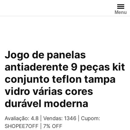
Pular
para
Menu
o
conteúdo
Jogo de panelas
antiaderente 9 peças kit
conjunto teflon tampa
vidro várias cores
durável moderna
Avaliação: 4.8 | Vendas: 1346 | Cupom:
SHOPEE7OFF | 7% OFF