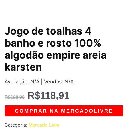
O
O
Jogo de toalhas 4
preço
preço
banho e rosto 100%
original
atual
algodão empire areia
era:
é:
karsten
R$189,90.
R$118,91.
Avaliação: N/A | Vendas: N/A
R$
118,91
R$
189,90
COMPRAR NA MERCADOLIVRE
Categoria:
Mercado Livre