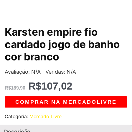
O
O
Karsten empire fio
preço
preço
cardado jogo de banho
original
atual
cor branco
era:
é:
Avaliação: N/A | Vendas: N/A
R$189,90.
R$107,02.
R$
107,02
R$
189,90
COMPRAR NA MERCADOLIVRE
Categoria:
Mercado Livre
Descrição