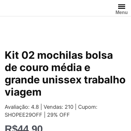
Pular
para
Menu
o
conteúdo
Kit 02 mochilas bolsa
de couro média e
grande unissex trabalho
viagem
Avaliação: 4.8 | Vendas: 210 | Cupom:
SHOPEE29OFF | 29% OFF
R$
44,90