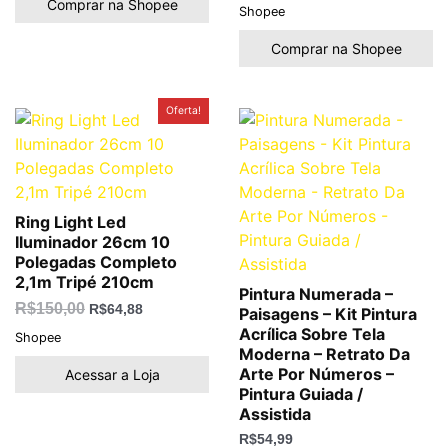
Comprar na Shopee
Shopee
Comprar na Shopee
O
O
Oferta!
preço
preço
original
atual
era:
é:
R$150,00.
R$64,88.
Ring Light Led
Iluminador 26cm 10
Polegadas Completo
2,1m Tripé 210cm
Pintura Numerada –
R$
150,00
R$
64,88
Paisagens – Kit Pintura
Acrílica Sobre Tela
Shopee
Moderna – Retrato Da
Arte Por Números –
Acessar a Loja
Pintura Guiada /
Assistida
R$
54,99