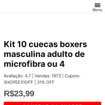
Pular
para
Menu
o
conteúdo
Kit 10 cuecas boxers
masculina adulto de
microfibra ou 4
Avaliação: 4.7 | Vendas: 1973 | Cupom:
SHOPEE31OFF | 31% OFF
R$
23,99