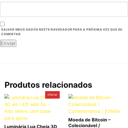
SALVAR MEUS DADOS NESTE NAVEGADOR PARA A PRÓXIMA VEZ QUE EU
COMENTAR.
Produtos relacionados
O
O
Oferta!
preço
preço
original
atual
era:
é:
R$49,90.
R$39,90.
Moeda de Bitcoin –
Colecionável /
Luminária Lua Cheia 3D