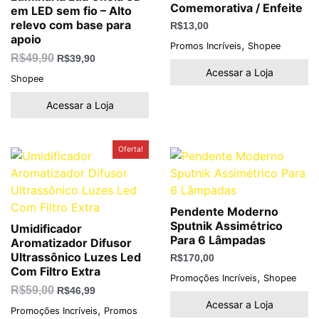
Comemorativa / Enfeite
em LED sem fio – Alto
relevo com base para
R$
13,00
apoio
,
Promos Incríveis
Shopee
R$
49,90
R$
39,90
Acessar a Loja
Shopee
Acessar a Loja
O
O
Oferta!
preço
preço
original
atual
era:
é:
R$59,00.
R$46,99.
Pendente Moderno
Sputnik Assimétrico
Umidificador
Para 6 Lâmpadas
Aromatizador Difusor
Ultrassônico Luzes Led
R$
170,00
Com Filtro Extra
,
Promoções Incríveis
Shopee
R$
59,00
R$
46,99
Acessar a Loja
,
Promoções Incríveis
Promos