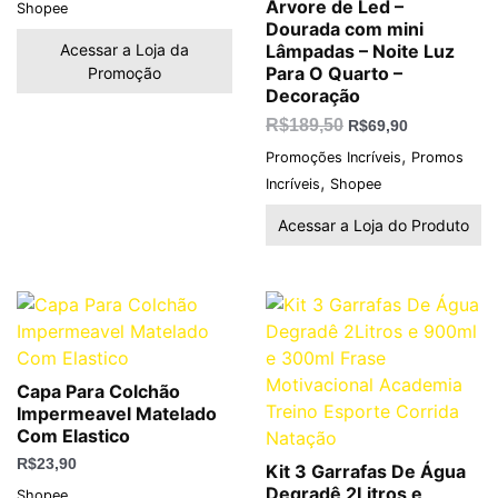
Árvore de Led –
Shopee
Dourada com mini
Acessar a Loja da
Lâmpadas – Noite Luz
Para O Quarto –
Promoção
Decoração
R$
189,50
R$
69,90
,
Promoções Incríveis
Promos
,
Incríveis
Shopee
Acessar a Loja do Produto
Capa Para Colchão
Impermeavel Matelado
Com Elastico
R$
23,90
Kit 3 Garrafas De Água
Degradê 2Litros e
Shopee