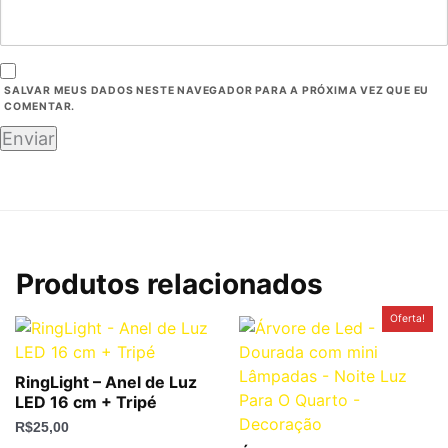
SALVAR MEUS DADOS NESTE NAVEGADOR PARA A PRÓXIMA VEZ QUE EU
COMENTAR.
Produtos relacionados
O
O
Oferta!
preço
preço
original
atual
era:
é:
R$189,50.
R$69,90.
RingLight – Anel de Luz
LED 16 cm + Tripé
R$
25,00