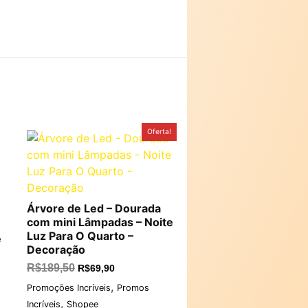
O
O
Oferta!
preço
preço
original
atual
era:
é:
R$189,50.
R$69,90.
Árvore de Led – Dourada
com mini Lâmpadas – Noite
Luz Para O Quarto –
e
Decoração
R$
189,50
R$
69,90
,
Promoções Incríveis
Promos
,
Incríveis
Shopee