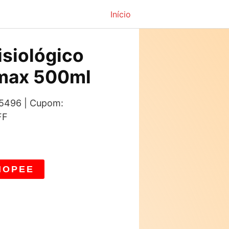
Início
fisiológico
rmax 500ml
: 5496 | Cupom:
FF
HOPEE