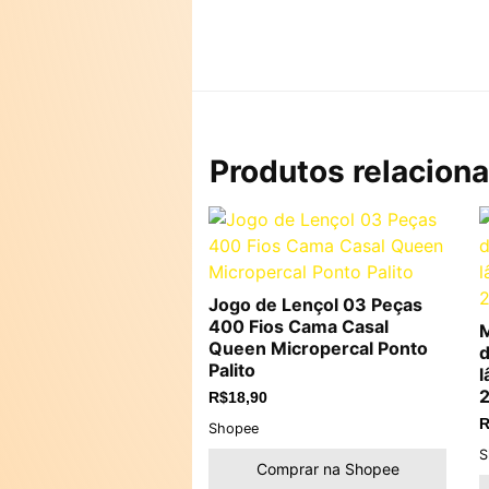
Produtos relacion
Jogo de Lençol 03 Peças
400 Fios Cama Casal
M
Queen Micropercal Ponto
d
Palito
l
2
R$
18,90
R
Shopee
S
Comprar na Shopee