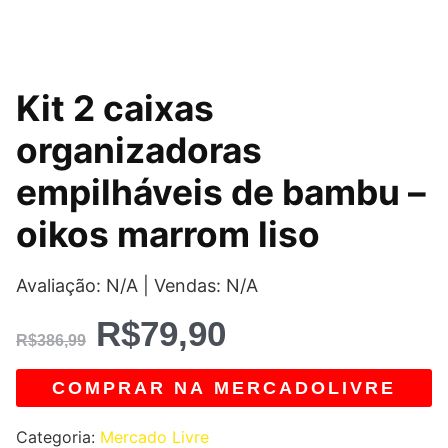
O
O
Kit 2 caixas
preço
preço
organizadoras
original
atual
empilháveis de bambu –
era:
é:
oikos marrom liso
R$386,99.
R$79,90.
Avaliação: N/A | Vendas: N/A
R$
79,90
R$
386,99
COMPRAR NA MERCADOLIVRE
Categoria:
Mercado Livre