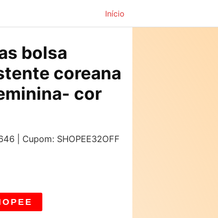
Início
as bolsa
stente coreana
eminina- cor
s: 646 | Cupom: SHOPEE32OFF
HOPEE