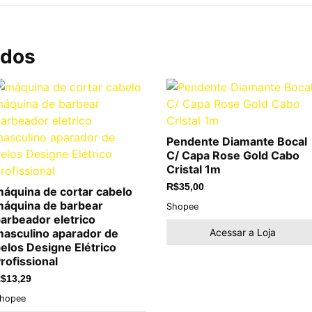
ados
Pendente Diamante Bocal
C/ Capa Rose Gold Cabo
Cristal 1m
R$
35,00
áquina de cortar cabelo
áquina de barbear
Shopee
arbeador eletrico
Acessar a Loja
asculino aparador de
elos Designe Elétrico
rofissional
$
13,29
hopee