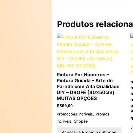
Produtos relacion
Pintura Por Números –
Pintura Guiada – Arte de
m
Parede com Alta Qualidade
m
DIY – DROFE (40x50cm)
b
MUITAS OPÇÕES
m
p
R$
99,00
P
,
Promoções Incríveis
Promos
R
,
Incríveis
Shopee
S
Acessar a Promo na Shopee