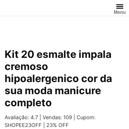
Pular
para
Menu
o
conteúdo
Kit 20 esmalte impala
cremoso
hipoalergenico cor da
sua moda manicure
completo
Avaliação: 4.7 | Vendas: 109 | Cupom:
SHOPEE23OFF | 23% OFF