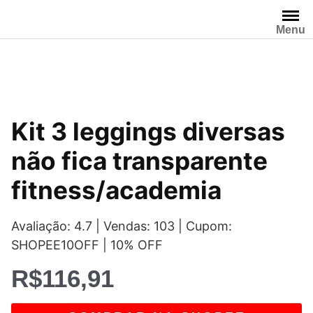
Pular
para
Menu
o
conteúdo
Kit 3 leggings diversas
não fica transparente
fitness/academia
Avaliação: 4.7 | Vendas: 103 | Cupom:
SHOPEE10OFF | 10% OFF
R$
116,91