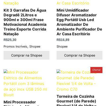
Kit 3 Garrafas De Água
Mini Umidificador
Degradê 2Litros e
Difusor Aromatizador
900ml e 300ml Frase
Egg Portátil Usb Led
Motivacional Academia
Aromatizador De
Treino Esporte Corrida
Ambiente Purificador De
Natação
Ar Casa Escritório
R$
25,30
R$
16,89
,
Promos Incríveis
Shopee
Shopee
Comprar na Shopee
Comprar na Shopee
O
O
Oferta!
preço
preço
original
atual
era:
é:
R$80,03.
R$57,63.
Torneira de Cozinha
Gourmet (de Parede)
Mini Processador
Flexível 1/4 de Volta –