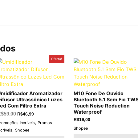
ados
O
O
Oferta!
preço
preço
original
atual
era:
é:
R$59,00.
R$46,99.
midificador Aromatizador
M10 Fone De Ouvido
ifusor Ultrassônico Luzes
Bluetooth 5.1 Sem Fio TW
ed Com Filtro Extra
Touch Noise Reduction
Waterproof
R$
59,00
R$
46,99
R$
19,00
,
romoções Incríveis
Promos
Shopee
,
ncríveis
Shopee