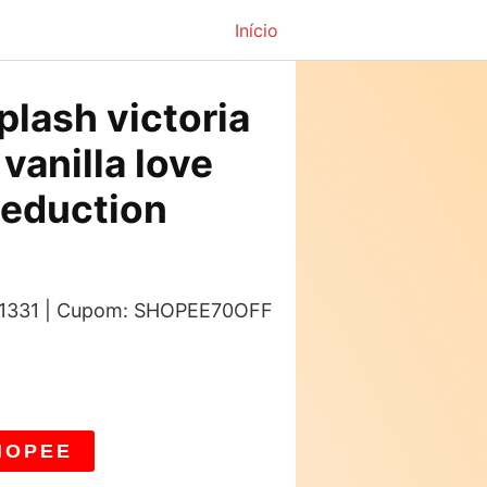
Início
plash victoria
vanilla love
seduction
s: 1331 | Cupom: SHOPEE70OFF
HOPEE