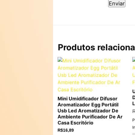
Produtos relacion
U
D
Mini Umidificador Difusor
L
Aromatizador Egg Portátil
Usb Led Aromatizador De
Ambiente Purificador De Ar
P
Casa Escritório
I
R$
16,89