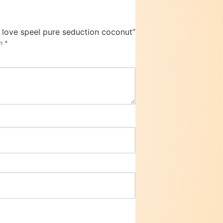
a love speel pure seduction coconut”
om
*