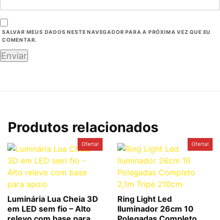
SALVAR MEUS DADOS NESTE NAVEGADOR PARA A PRÓXIMA VEZ QUE EU
COMENTAR.
Produtos relacionados
O
O
O
O
Oferta!
Oferta!
preço
preço
preço
preço
original
atual
original
atual
era:
é:
era:
é:
R$49,90.
R$39,90.
R$150,00.
R$64,88.
Luminária Lua Cheia 3D
Ring Light Led
em LED sem fio – Alto
Iluminador 26cm 10
relevo com base para
Polegadas Completo