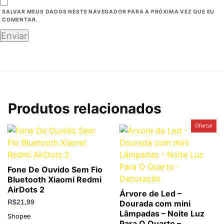
SALVAR MEUS DADOS NESTE NAVEGADOR PARA A PRÓXIMA VEZ QUE EU
COMENTAR.
Produtos relacionados
O
O
Oferta!
preço
preço
original
atual
era:
é:
R$189,50.
R$69,90.
Fone De Ouvido Sem Fio
Bluetooth Xiaomi Redmi
AirDots 2
Árvore de Led –
R$
21,99
Dourada com mini
Lâmpadas – Noite Luz
Shopee
Para O Quarto –