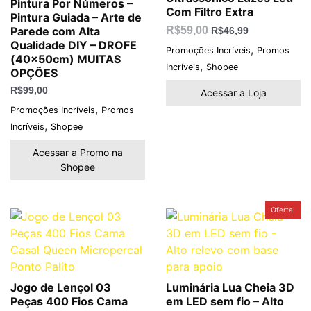
Pintura Por Números –
Com Filtro Extra
Pintura Guiada – Arte de
Parede com Alta
R$
59,00
R$
46,99
Qualidade DIY – DROFE
,
Promoções Incríveis
Promos
(40x50cm) MUITAS
,
Incríveis
Shopee
OPÇÕES
R$
99,00
Acessar a Loja
,
Promoções Incríveis
Promos
,
Incríveis
Shopee
Acessar a Promo na
Shopee
O
O
Oferta!
preço
preço
original
atual
era:
é:
R$49,90.
R$39,90.
Jogo de Lençol 03
Luminária Lua Cheia 3D
Peças 400 Fios Cama
em LED sem fio – Alto