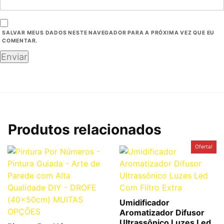
SALVAR MEUS DADOS NESTE NAVEGADOR PARA A PRÓXIMA VEZ QUE EU
COMENTAR.
Produtos relacionados
O
O
Oferta!
preço
preço
original
atual
era:
é:
R$59,00.
R$46,99.
Umidificador
Aromatizador Difusor
Ultrassônico Luzes Led