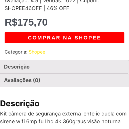
Avaliação: 4.9 | Vendas: 1022 | Cupom:
SHOPEE46OFF | 46% OFF
R$
175,70
COMPRAR NA SHOPEE
Categoria:
Shopee
Descrição
Avaliações (0)
Descrição
Kit câmera de segurança externa lente ic dupla com
sirene wifi 6mp full hd 4k 360graus visão noturna