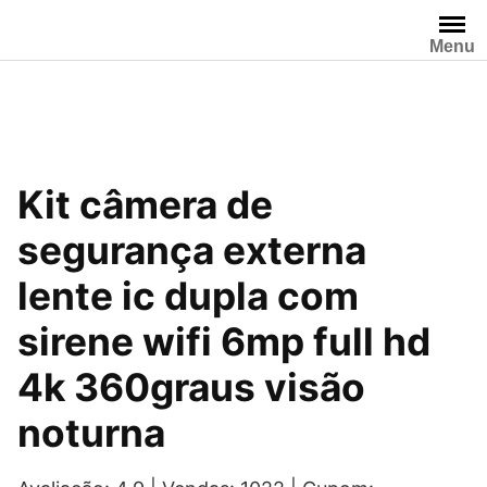
Pular
para
Menu
o
conteúdo
Kit câmera de
segurança externa
lente ic dupla com
sirene wifi 6mp full hd
4k 360graus visão
noturna