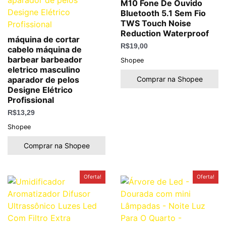
M10 Fone De Ouvido
Bluetooth 5.1 Sem Fio
TWS Touch Noise
Reduction Waterproof
máquina de cortar
R$
19,00
cabelo máquina de
barbear barbeador
Shopee
eletrico masculino
Comprar na Shopee
aparador de pelos
Designe Elétrico
Profissional
R$
13,29
Shopee
Comprar na Shopee
O
O
O
O
Oferta!
Oferta!
preço
preço
preço
preço
original
atual
original
atual
era:
é:
era:
é:
R$59,00.
R$46,99.
R$189,50.
R$69,90.