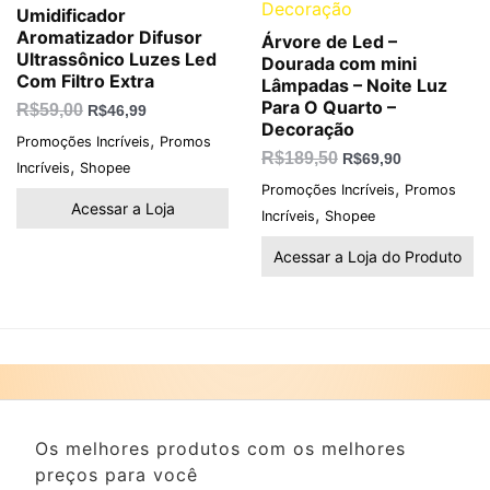
Umidificador
Aromatizador Difusor
Árvore de Led –
Ultrassônico Luzes Led
Dourada com mini
Com Filtro Extra
Lâmpadas – Noite Luz
Para O Quarto –
R$
59,00
R$
46,99
Decoração
,
Promoções Incríveis
Promos
R$
189,50
R$
69,90
,
Incríveis
Shopee
,
Promoções Incríveis
Promos
Acessar a Loja
,
Incríveis
Shopee
Acessar a Loja do Produto
Os melhores produtos com os melhores
preços para você