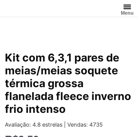
Pular
para
Menu
o
conteúdo
Kit com 6,3,1 pares de
meias/meias soquete
térmica grossa
flanelada fleece inverno
frio intenso
Avaliação: 4.8 estrelas | Vendas: 4735