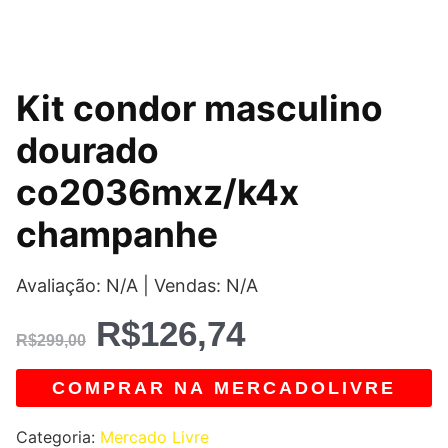
O
O
Kit condor masculino
preço
preço
dourado
original
atual
co2036mxz/k4x
era:
é:
champanhe
R$299,00.
R$126,74.
Avaliação: N/A | Vendas: N/A
R$
126,74
R$
299,00
COMPRAR NA MERCADOLIVRE
Categoria:
Mercado Livre