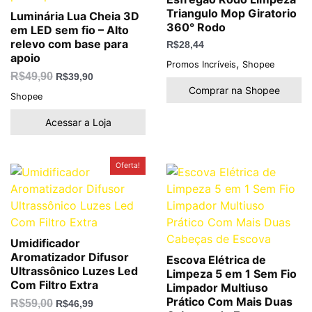
Triangulo Mop Giratorio
Luminária Lua Cheia 3D
360° Rodo
em LED sem fio – Alto
relevo com base para
R$
28,44
apoio
,
Promos Incríveis
Shopee
R$
49,90
R$
39,90
Comprar na Shopee
Shopee
Acessar a Loja
O
O
Oferta!
preço
preço
original
atual
era:
é:
R$59,00.
R$46,99.
Umidificador
Aromatizador Difusor
Escova Elétrica de
Ultrassônico Luzes Led
Limpeza 5 em 1 Sem Fio
Com Filtro Extra
Limpador Multiuso
Prático Com Mais Duas
R$
59,00
R$
46,99