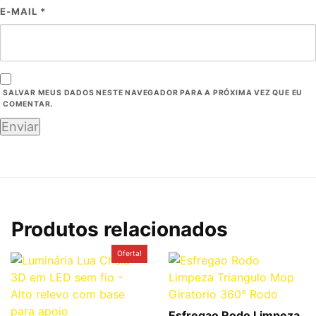
E-MAIL
*
SALVAR MEUS DADOS NESTE NAVEGADOR PARA A PRÓXIMA VEZ QUE EU
COMENTAR.
Produtos relacionados
O
O
Oferta!
preço
preço
original
atual
era:
é:
R$49,90.
R$39,90.
Esfregao Rodo Limpeza