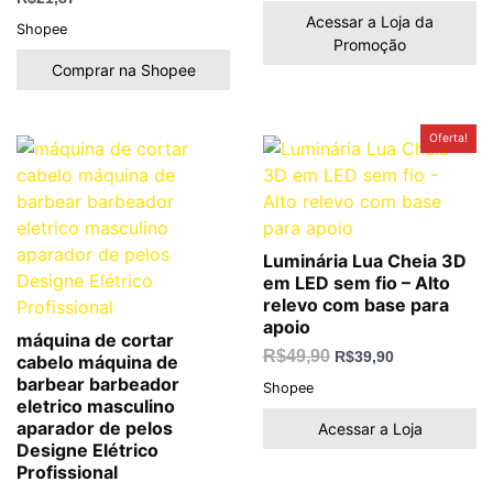
Acessar a Loja da
Shopee
Promoção
Comprar na Shopee
O
O
Oferta!
preço
preço
original
atual
era:
é:
R$49,90.
R$39,90.
Luminária Lua Cheia 3D
em LED sem fio – Alto
relevo com base para
apoio
máquina de cortar
R$
49,90
R$
39,90
cabelo máquina de
barbear barbeador
Shopee
eletrico masculino
aparador de pelos
Acessar a Loja
Designe Elétrico
Profissional