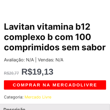
O
O
Lavitan vitamina b12
preço
preço
complexo b com 100
original
atual
comprimidos sem sabor
era:
é:
Avaliação: N/A | Vendas: N/A
R$20,77.
R$19,13.
R$
19,13
R$
20,77
COMPRAR NA MERCADOLIVRE
Categoria:
Mercado Livre
Descrição