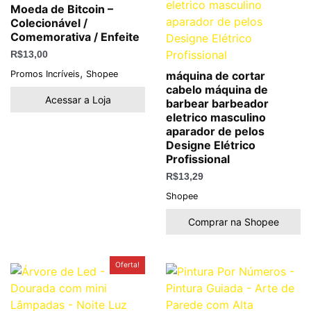
Moeda de Bitcoin –
Colecionável /
Comemorativa / Enfeite
R$
13,00
,
Promos Incríveis
Shopee
máquina de cortar
cabelo máquina de
Acessar a Loja
barbear barbeador
eletrico masculino
aparador de pelos
Designe Elétrico
Profissional
R$
13,29
Shopee
Comprar na Shopee
O
O
Oferta!
preço
preço
original
atual
era:
é:
R$189,50.
R$69,90.