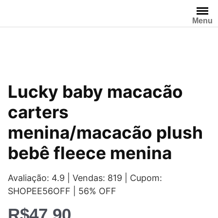
Pular
para
Menu
o
conteúdo
Lucky baby macacão
carters
menina/macacão plush
bebê fleece menina
Avaliação: 4.9 | Vendas: 819 | Cupom:
SHOPEE56OFF | 56% OFF
R$
47,90