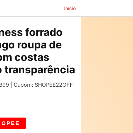
Início
ness forrado
ngo roupa de
om costas
o transparência
s: 399 | Cupom: SHOPEE22OFF
HOPEE