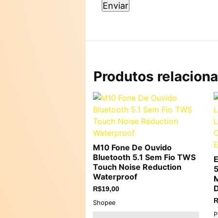
Produtos relacion
M10 Fone De Ouvido
Bluetooth 5.1 Sem Fio TWS
E
Touch Noise Reduction
5
Waterproof
M
D
R$
19,00
R
Shopee
P