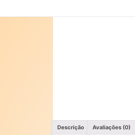
Pular
para
o
conteúdo
Descrição
Avaliações (0)