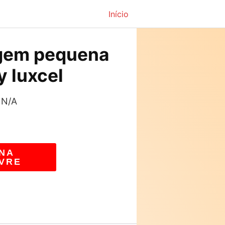
Início
agem pequena
y luxcel
 N/A
NA
VRE