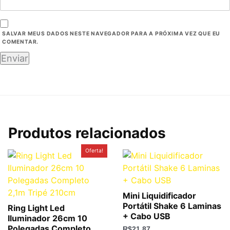
SALVAR MEUS DADOS NESTE NAVEGADOR PARA A PRÓXIMA VEZ QUE EU
COMENTAR.
Produtos relacionados
O
O
Oferta!
preço
preço
original
atual
era:
é:
R$150,00.
R$64,88.
Mini Liquidificador
Portátil Shake 6 Laminas
Ring Light Led
+ Cabo USB
Iluminador 26cm 10
Polegadas Completo
R$
21,87