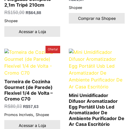
2,1m Tripé 210cm
Shopee
R$
150,00
R$
64,88
Comprar na Shopee
Shopee
Acessar a Loja
O
O
Oferta!
preço
preço
original
atual
era:
é:
R$80,03.
R$57,63.
Torneira de Cozinha
Gourmet (de Parede)
Flexível 1/4 de Volta –
Mini Umidificador
Cromo C70
Difusor Aromatizador
R$
80,03
Egg Portátil Usb Led
R$
57,63
Aromatizador De
,
Promos Incríveis
Shopee
Ambiente Purificador De
Ar Casa Escritório
Acessar a Loja