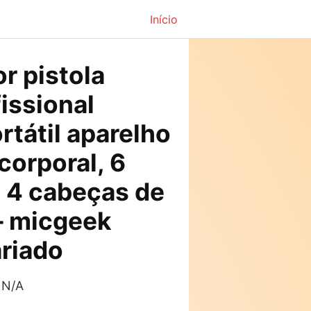
Início
O
 pistola
preço
fissional
atual
rtátil aparelho
é:
 corporal, 6
.
R$34,54.
 4 cabeças de
 micgeek
riado
 N/A