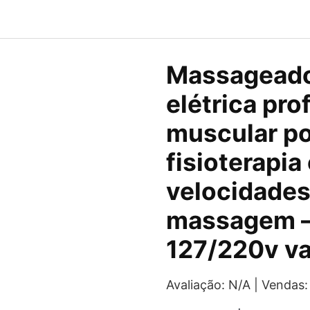
O
Massageador
preço
elétrica pro
original
muscular po
era:
fisioterapia
R$62,80
velocidades
massagem –
127/220v va
Avaliação: N/A | Vendas: