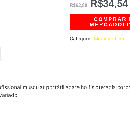
R$
34,54
R$
62,80
COMPRAR 
MERCADOLI
Categoria:
Mercado Livre
fissional muscular portátil aparelho fisioterapia cor
variado