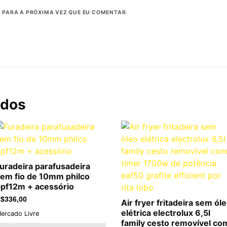
PARA A PRÓXIMA VEZ QUE EU COMENTAR.
ados
uradeira parafusadeira
em fio de 10mm philco
pf12m + acessório
$
336,00
Air fryer fritadeira sem ól
elétrica electrolux 6,5l
ercado Livre
family cesto removível co