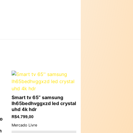
Smart tv 65” samsung
lh65bedhvggxzd led crystal
uhd 4k hdr
R$
4.799,00
eo
Mercado Livre
m