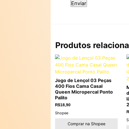
Produtos relacion
Jogo de Lençol 03 Peças
400 Fios Cama Casal
M
Queen Micropercal Ponto
d
Palito
l
2
R$
18,90
R
Shopee
S
Comprar na Shopee