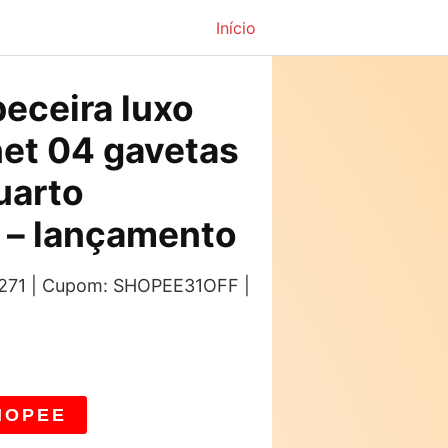
Início
eceira luxo
et 04 gavetas
uarto
 – lançamento
: 271 | Cupom: SHOPEE31OFF |
HOPEE