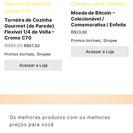
R$80,03.
R$57,63.
Moeda de Bitcoin –
Colecionável /
Torneira de Cozinha
Comemorativa / Enfeite
Gourmet (de Parede)
Flexível 1/4 de Volta –
R$
13,00
Cromo C70
,
Promos Incríveis
Shopee
R$
80,03
R$
57,63
Acessar a Loja
,
Promos Incríveis
Shopee
Acessar a Loja
Os melhores produtos com os melhores
preços para você