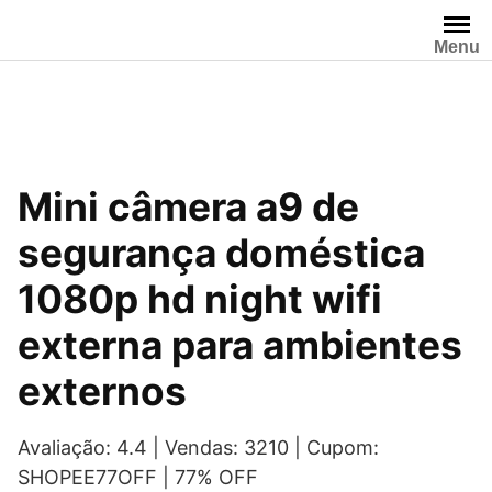
Pular
para
Menu
o
conteúdo
Mini câmera a9 de
segurança doméstica
1080p hd night wifi
externa para ambientes
externos
Avaliação: 4.4 | Vendas: 3210 | Cupom:
SHOPEE77OFF | 77% OFF