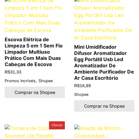
Escova Elétrica de
Limpeza 5 em 1 Sem Fio
Mini Umidificador
Limpador Multiuso
Difusor Aromatizador
Prático Com Mais Duas
Egg Portátil Usb Led
Cabeças de Escova
Aromatizador De
Ambiente Purificador De
R$
31,33
Ar Casa Escritório
,
Promos Incríveis
Shopee
R$
16,89
Comprar na Shopee
Shopee
Comprar na Shopee
O
O
Oferta!
preço
preço
original
atual
era:
é: