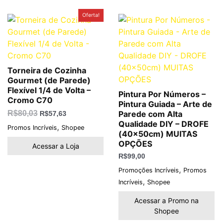
O
O
Oferta!
preço
preço
original
atual
era:
é:
R$80,03.
R$57,63.
Torneira de Cozinha
Gourmet (de Parede)
Flexível 1/4 de Volta –
Pintura Por Números –
Cromo C70
Pintura Guiada – Arte de
R$
80,03
Parede com Alta
R$
57,63
Qualidade DIY – DROFE
,
Promos Incríveis
Shopee
(40x50cm) MUITAS
OPÇÕES
Acessar a Loja
R$
99,00
,
Promoções Incríveis
Promos
,
Incríveis
Shopee
Acessar a Promo na
Shopee