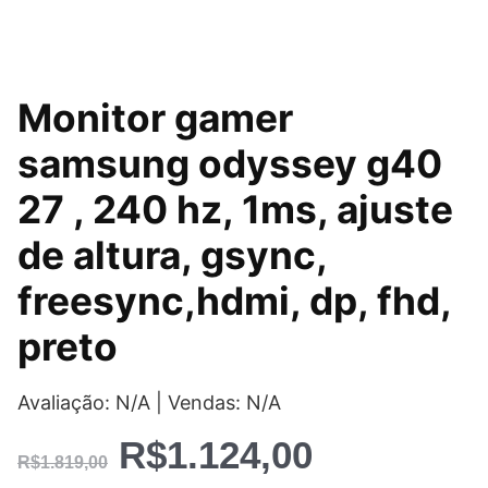
O
O
Monitor gamer
preço
preço
samsung odyssey g40
original
atual
27 , 240 hz, 1ms, ajuste
era:
é:
de altura, gsync,
R$1.819,00.
R$1.124,0
freesync,hdmi, dp, fhd,
preto
Avaliação: N/A | Vendas: N/A
R$
1.124,00
R$
1.819,00