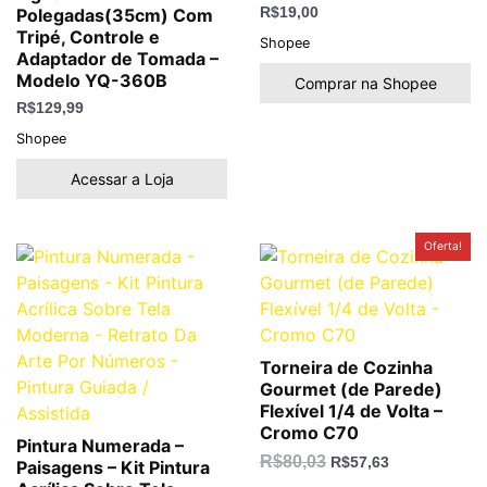
Polegadas(35cm) Com
R$
19,00
Tripé, Controle e
Shopee
Adaptador de Tomada –
Modelo YQ-360B
Comprar na Shopee
R$
129,99
Shopee
Acessar a Loja
O
O
Oferta!
preço
preço
original
atual
era:
é:
R$80,03.
R$57,63.
Torneira de Cozinha
Gourmet (de Parede)
Flexível 1/4 de Volta –
Cromo C70
Pintura Numerada –
R$
80,03
R$
57,63
Paisagens – Kit Pintura