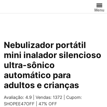
Pular
para
Menu
o
conteúdo
Nebulizador portátil
mini inalador silencioso
ultra-sônico
automático para
adultos e crianças
Avaliação: 4.9 | Vendas: 1372 | Cupom:
SHOPEE47OFF | 47% OFF