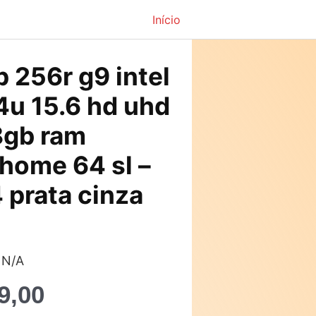
Início
O
 256r g9 intel
preço
4u 15.6 hd uhd
atual
8gb ram
é:
home 64 sl –
9,00.
R$3.369,00.
 prata cinza
 N/A
9,00