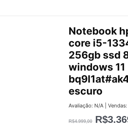
O
Notebook hp
preço
core i5-133
original
256gb ssd 
era:
windows 11 
R$4.99
bq9l1at#ak4
escuro
Avaliação: N/A | Vendas:
R$
3.36
R$
4.999,00