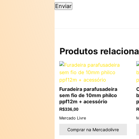
Produtos relacion
Furadeira parafusadeira
C
sem fio de 10mm philco
b
ppf12m + acessório
p
R$
336,00
R
Mercado Livre
M
Comprar na Mercadolivre