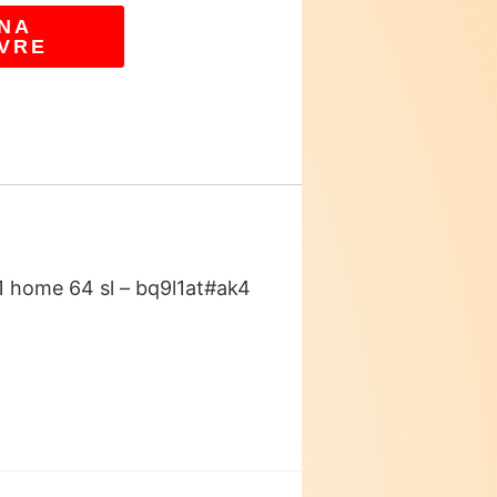
NA
VRE
1 home 64 sl – bq9l1at#ak4