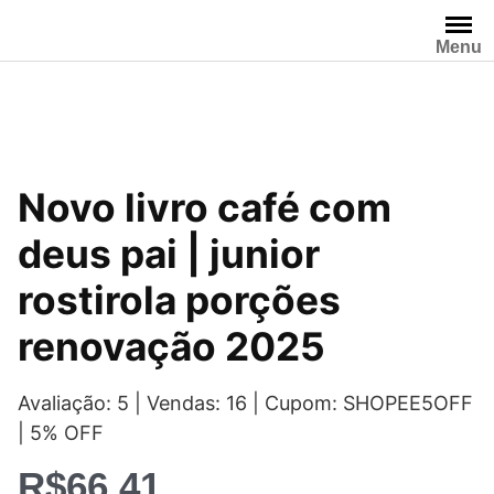
Pular
para
Menu
o
conteúdo
Novo livro café com
deus pai | junior
rostirola porções
renovação 2025
Avaliação: 5 | Vendas: 16 | Cupom: SHOPEE5OFF
| 5% OFF
R$
66,41