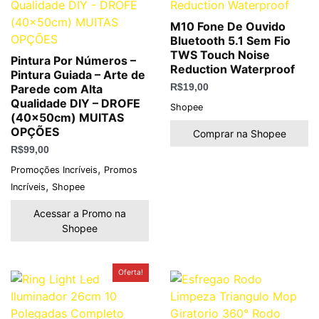
M10 Fone De Ouvido
Bluetooth 5.1 Sem Fio
TWS Touch Noise
Pintura Por Números –
Reduction Waterproof
Pintura Guiada – Arte de
Parede com Alta
R$
19,00
Qualidade DIY – DROFE
Shopee
(40x50cm) MUITAS
OPÇÕES
Comprar na Shopee
R$
99,00
,
Promoções Incríveis
Promos
,
Incríveis
Shopee
Acessar a Promo na
Shopee
O
O
Oferta!
preço
preço
original
atual
era:
é:
R$150,00.
R$64,88.