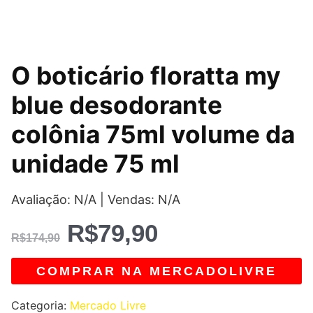
O
O
O boticário floratta my
preço
preço
blue desodorante
original
atual
colônia 75ml volume da
era:
é:
unidade 75 ml
R$174,90.
R$79,90.
Avaliação: N/A | Vendas: N/A
R$
79,90
R$
174,90
COMPRAR NA MERCADOLIVRE
Categoria:
Mercado Livre