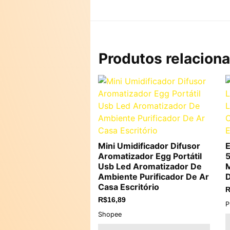
Produtos relacion
Mini Umidificador Difusor
E
Aromatizador Egg Portátil
5
Usb Led Aromatizador De
M
Ambiente Purificador De Ar
D
Casa Escritório
R
R$
16,89
P
Shopee