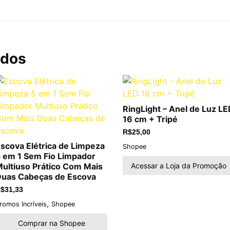
ados
RingLight – Anel de Luz LE
16 cm + Tripé
R$
25,00
scova Elétrica de Limpeza
Shopee
 em 1 Sem Fio Limpador
Acessar a Loja da Promoção
ultiuso Prático Com Mais
uas Cabeças de Escova
$
31,33
,
romos Incríveis
Shopee
Comprar na Shopee