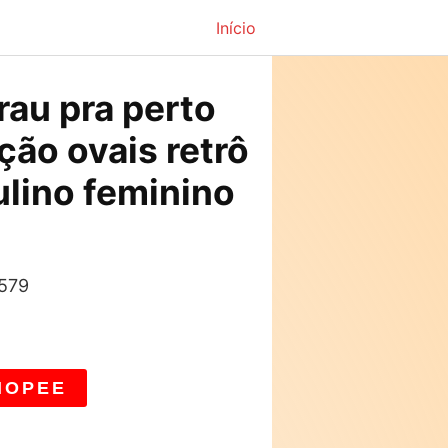
Início
rau pra perto
ção ovais retrô
lino feminino
 579
HOPEE