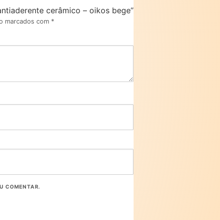
 antiaderente cerâmico – oikos bege”
ão marcados com
*
EU COMENTAR.