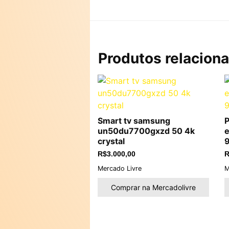
Produtos relacion
Smart tv samsung
P
un50du7700gxzd 50 4k
e
crystal
R$
3.000,00
R
Mercado Livre
M
Comprar na Mercadolivre