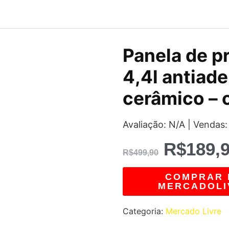
O
Panela de p
preço
4,4l antiad
original
cerâmico – 
era:
Avaliação: N/A | Vendas:
R$499,9
R$
189,
R$
499,90
COMPRAR 
MERCADOLI
Categoria:
Mercado Livre