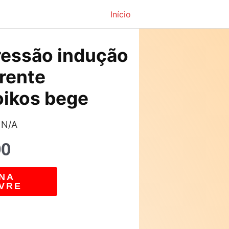
Início
O
ressão indução
preço
erente
atual
oikos bege
é:
 N/A
0.
R$189,90.
90
NA
VRE