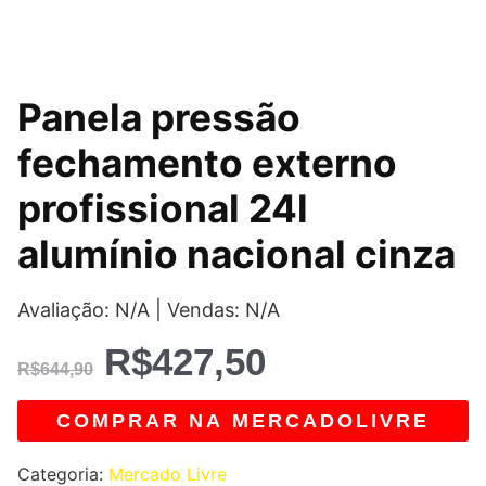
O
O
Panela pressão
preço
preço
fechamento externo
original
atual
profissional 24l
era:
é:
alumínio nacional cinza
R$644,90.
R$427,50.
Avaliação: N/A | Vendas: N/A
R$
427,50
R$
644,90
COMPRAR NA MERCADOLIVRE
Categoria:
Mercado Livre