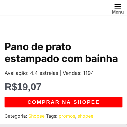
Pular
para
Menu
o
conteúdo
Pano de prato
estampado com bainha
Avaliação: 4.4 estrelas | Vendas: 1194
R$
19,07
COMPRAR NA SHOPEE
Categoria:
Shopee
Tags:
promos
,
shopee