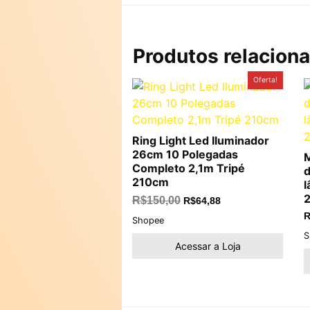
Produtos relacion
O
O
Oferta!
preço
preço
original
atual
era:
é:
R$150,00.
R$64,88.
Ring Light Led Iluminador
26cm 10 Polegadas
M
Completo 2,1m Tripé
d
210cm
l
2
R$
150,00
R$
64,88
R
Shopee
S
Acessar a Loja