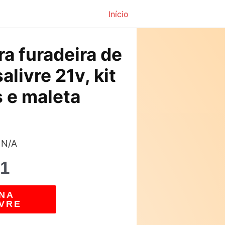
Início
O
ra furadeira de
preço
alivre 21v, kit
atual
s e maleta
é:
2.
R$113,61.
 N/A
61
NA
VRE