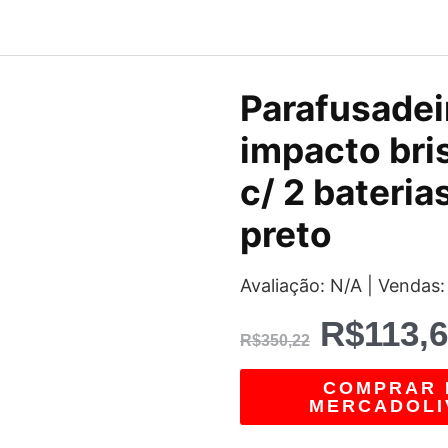
O
Parafusadei
preço
impacto bris
original
c/ 2 bateria
era:
preto
R$350,2
Avaliação: N/A | Vendas:
R$
113,
R$
350,22
COMPRAR 
MERCADOLI