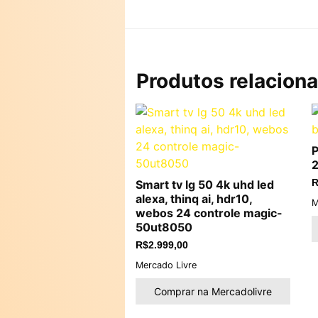
Produtos relacion
P
2
Smart tv lg 50 4k uhd led
R
alexa, thinq ai, hdr10,
M
webos 24 controle magic-
50ut8050
R$
2.999,00
Mercado Livre
Comprar na Mercadolivre