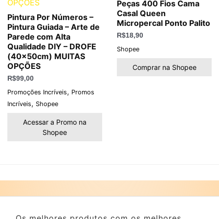
Peças 400 Fios Cama
Casal Queen
Pintura Por Números –
Micropercal Ponto Palito
Pintura Guiada – Arte de
Parede com Alta
R$
18,90
Qualidade DIY – DROFE
Shopee
(40x50cm) MUITAS
OPÇÕES
Comprar na Shopee
R$
99,00
,
Promoções Incríveis
Promos
,
Incríveis
Shopee
Acessar a Promo na
Shopee
Os melhores produtos com os melhores