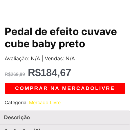
O
O
Pedal de efeito cuvave
preço
preço
cube baby preto
original
atual
Avaliação: N/A | Vendas: N/A
era:
é:
R$
184,67
R$269,99.
R$184,67.
R$
269,99
COMPRAR NA MERCADOLIVRE
Categoria:
Mercado Livre
Descrição