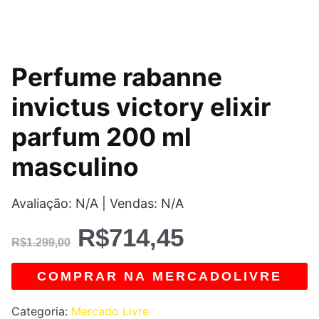
O
O
Perfume rabanne
preço
preço
invictus victory elixir
original
atual
parfum 200 ml
era:
é:
masculino
R$1.299,00.
R$714,45.
Avaliação: N/A | Vendas: N/A
R$
714,45
R$
1.299,00
COMPRAR NA MERCADOLIVRE
Categoria:
Mercado Livre