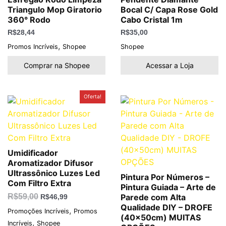
Triangulo Mop Giratorio
Bocal C/ Capa Rose Gold
360° Rodo
Cabo Cristal 1m
R$
28,44
R$
35,00
,
Promos Incríveis
Shopee
Shopee
Comprar na Shopee
Acessar a Loja
O
O
Oferta!
preço
preço
original
atual
era:
é:
R$59,00.
R$46,99.
Umidificador
Aromatizador Difusor
Ultrassônico Luzes Led
Pintura Por Números –
Com Filtro Extra
Pintura Guiada – Arte de
R$
59,00
Parede com Alta
R$
46,99
Qualidade DIY – DROFE
,
Promoções Incríveis
Promos
(40x50cm) MUITAS
,
Incríveis
Shopee